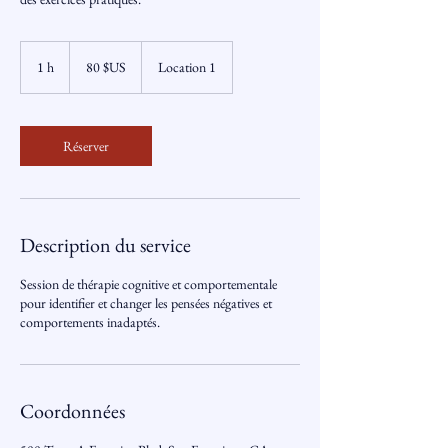
80
dollars
1 h
1
80 $US
Location 1
des
États-
Unis
Réserver
Description du service
Session de thérapie cognitive et comportementale
pour identifier et changer les pensées négatives et
comportements inadaptés.
Coordonnées