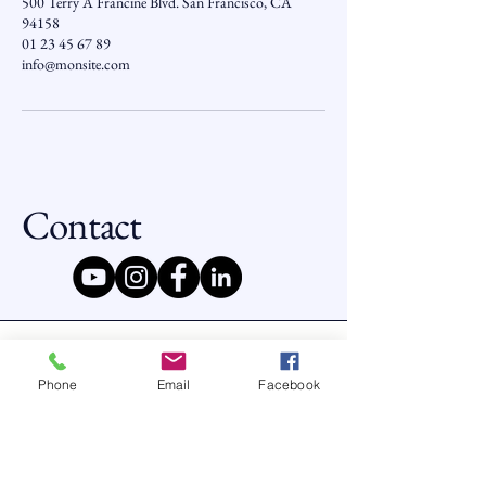
500 Terry A Francine Blvd. San Francisco, CA
94158
01 23 45 67 89
info@monsite.com
Contact
francoisregisribes.pro@gmail.com
Phone
Email
Facebook