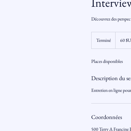
Intervie
Découvrez des perspecti
60
dollars
Terminé
T
60 $
des
États-
e
Unis
r
Places disponibles
m
i
n
Description du se
é
Entretien en ligne pou
Coordonnées
500 Terry A Francine 